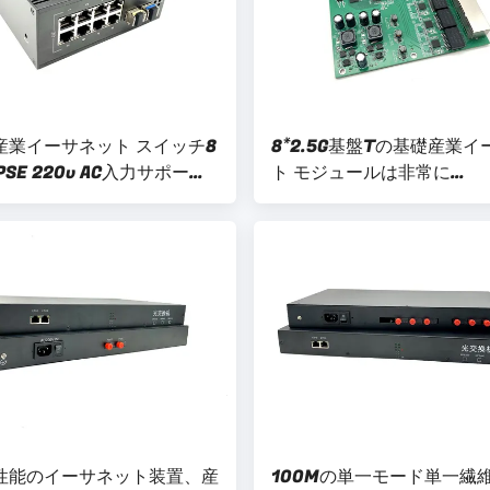
産業イーサネット スイッチ8
8*2.5G基盤Tの基礎産業
PSE 220v AC入力サポート
ト モジュールは非常に
130mm×175mm×20mm
ました
性能のイーサネット装置、産
100Mの単一モード単一繊