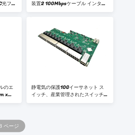
C光ファ
装置2 100Mbpsケーブル インター
メガビッ
フェイス4 FC光ファイバー インタ
ーフェイス
ルのエ
静電気の保護10Gイーサネット ス
m x
イッチ、産業管理されたスイッチ
ルのリレ
48 GE+4 10G SFP+
8 ページ