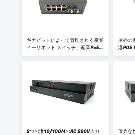
ギガビットによって管理される産業
屋外の
イーサネット スイッチ、産業PoE
港POE 
スイッチ8港
PoE+
2つの港10/100MのAC 220V入力
優秀な