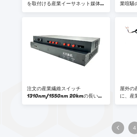
を取付ける産業イーサネット媒体の
業喧騒
コンバーターDINの柵
注文の産業繊維スイッチ
屋外の
1310nm/1550nm 20kmの長い伝
に、産
送距離
ACイ
4