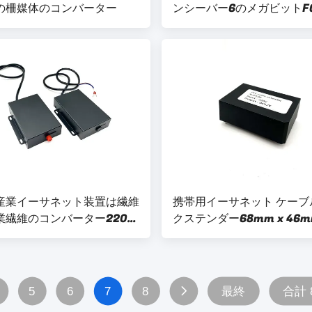
の柵媒体のコンバーター
ンシーバー6のメガビットF
イバー インターフェイス2
トRJ45
産業イーサネット装置は繊維
携帯用イーサネット ケーブ
業繊維のコンバーター220V
クステンダー68mm x 46m
ーサネットを入れました
23.5mmサポート10レベ
ー
5
6
7
8
最終
合計 