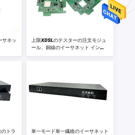
イーサネッ
上限XDSLのテスターの注文モジュ
ール、銅線のイーサネット インタ
を統合し
フェース・モジュール
維のトラ
単一モード単一繊維のイーサネット