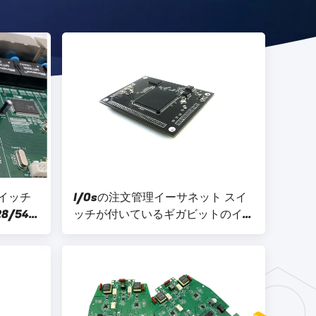
スイッチ
I/Osの注文管理イーサネット スイ
/54
ッチが付いているギガビットのイー
サネット中心モジュール