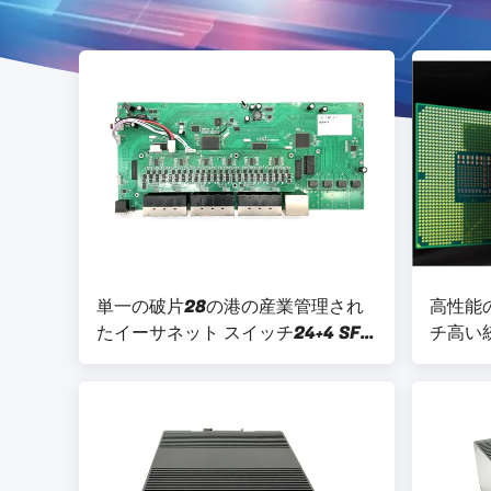
単一の破片28の港の産業管理され
高性能
たイーサネット スイッチ24+4 SFP
チ高い
基盤T