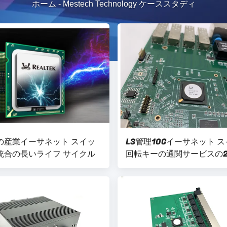
ホーム
-
Mestech Technology ケーススタディ
の産業イーサネット スイッ
L3管理10Gイーサネット 
統合の長いライフ サイクル
回転キーの通関サービスの28
港